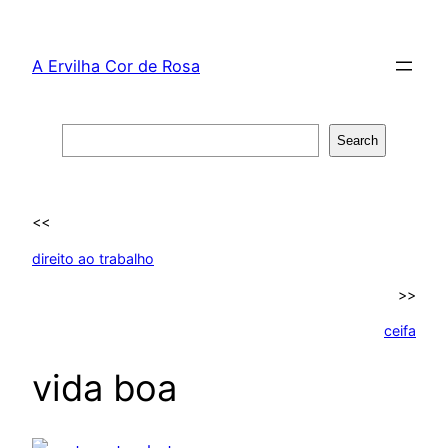
Skip
to
A Ervilha Cor de Rosa
content
Search
Search
<<
direito ao trabalho
>>
ceifa
vida boa