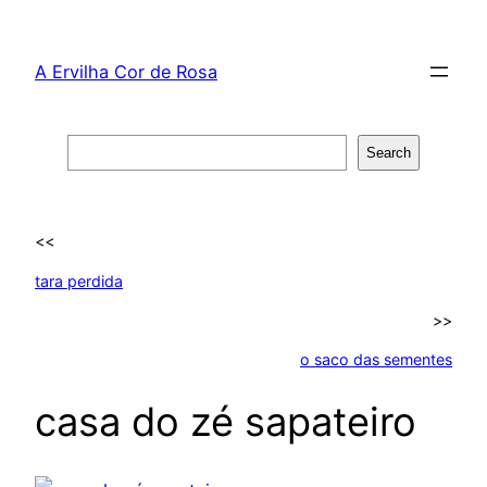
Skip
to
A Ervilha Cor de Rosa
content
Search
Search
<<
tara perdida
>>
o saco das sementes
casa do zé sapateiro