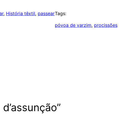
ar
, 
História têxtil
, 
passear
Tags:
póvoa de varzim
, 
procissões
s d’assunção”