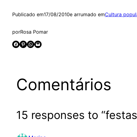
Publicado em
17/08/2010
e arrumado em
Cultura popul
por
Rosa Pomar
Share on Facebook
Share on Pinterest
Share on WhatsApp
Email this Page
Comentários
15 responses to “festa