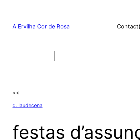
Skip
to
content
A Ervilha Cor de Rosa
Contact
Search
<<
d. laudecena
festas d’assun