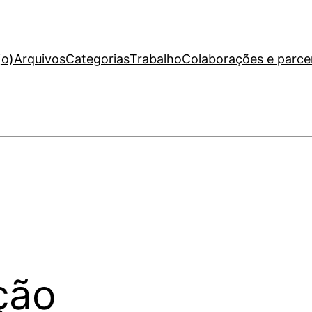
(o)
Arquivos
Categorias
Trabalho
Colaborações e parce
ção