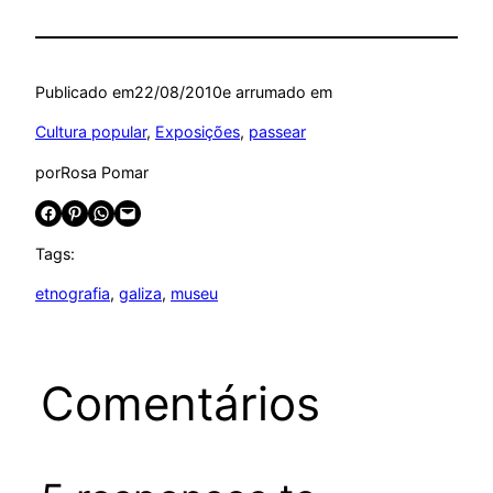
Publicado em
22/08/2010
e arrumado em
Cultura popular
, 
Exposições
, 
passear
por
Rosa Pomar
Share on Facebook
Share on Pinterest
Share on WhatsApp
Email this Page
Tags:
etnografia
, 
galiza
, 
museu
Comentários