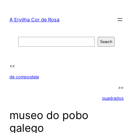
Skip
to
A Ervilha Cor de Rosa
content
Search
Search
<<
de compostela
>>
quadrados
museo do pobo
galego