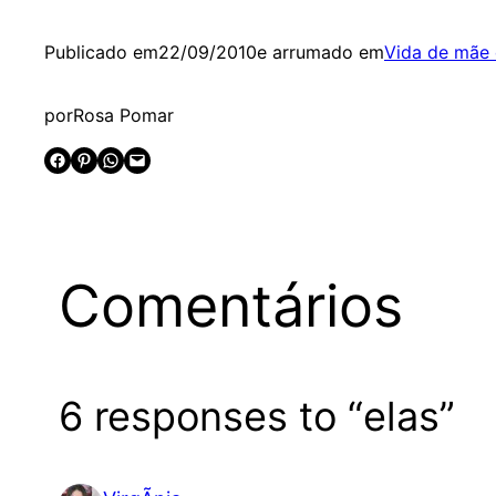
Publicado em
22/09/2010
e arrumado em
Vida de mãe 
por
Rosa Pomar
Share on Facebook
Share on Pinterest
Share on WhatsApp
Email this Page
Comentários
6 responses to “elas”