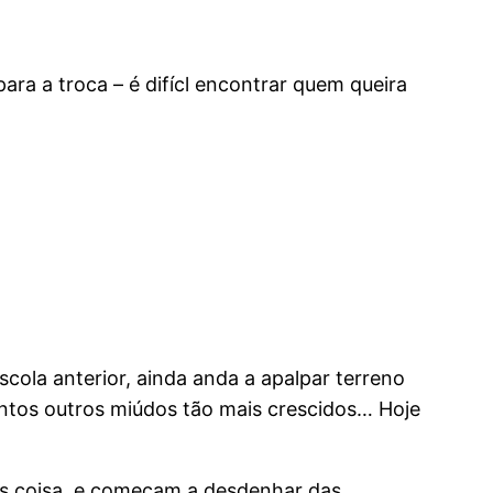
ra a troca – é difícl encontrar quem queira
scola anterior, ainda anda a apalpar terreno
tantos outros miúdos tão mais crescidos… Hoje
os coisa, e começam a desdenhar das