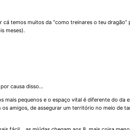
 cá temos muitos da “como treinares o teu dragão” pa
is meses).
 por causa disso…
s mais pequenos e o espaço vital é diferente do da e
om os amigos, de assegurar um território no meio de 
 mais fácil… as miúdas chegam aos 8, mais coisa men