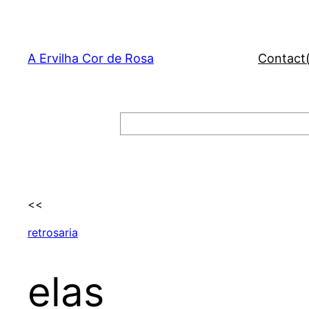
Skip
to
content
A Ervilha Cor de Rosa
Contact
Search
<<
retrosaria
elas