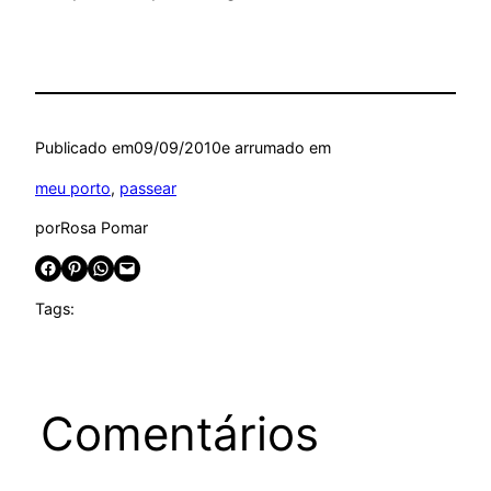
Publicado em
09/09/2010
e arrumado em
meu porto
, 
passear
por
Rosa Pomar
Share on Facebook
Share on Pinterest
Share on WhatsApp
Email this Page
Tags:
Comentários