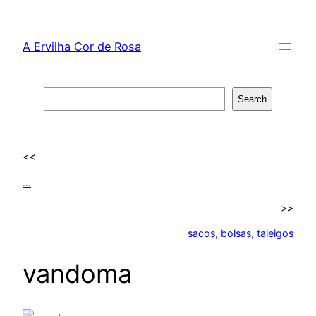
Skip
to
A Ervilha Cor de Rosa
content
Search
Search
<<
…
>>
sacos, bolsas, taleigos
vandoma