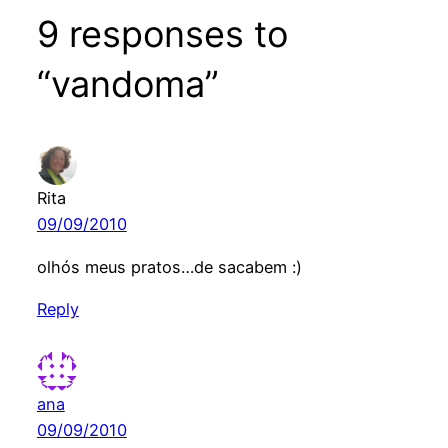
9 responses to
“vandoma”
Rita
09/09/2010
olhós meus pratos…de sacabem :)
Reply
ana
09/09/2010