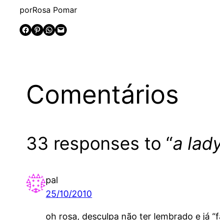
por
Rosa Pomar
Share on Facebook
Share on Pinterest
Share on WhatsApp
Email this Page
Comentários
33 responses to “
a lad
pal
25/10/2010
oh rosa, desculpa não ter lembrado e já “f