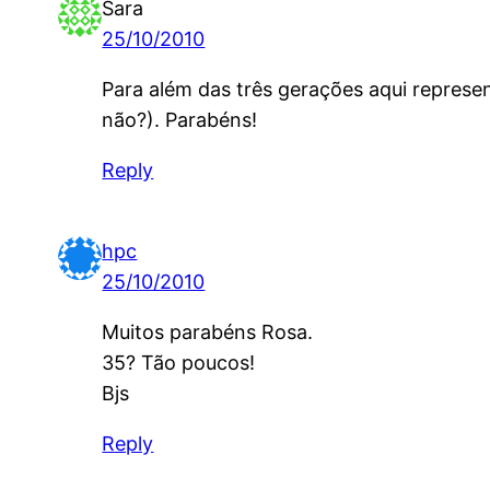
Sara
25/10/2010
Para além das três gerações aqui represen
não?). Parabéns!
Reply
hpc
25/10/2010
Muitos parabéns Rosa.
35? Tão poucos!
Bjs
Reply