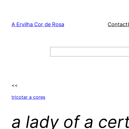
Skip
to
content
A Ervilha Cor de Rosa
Contact
Search
<<
tricotar a cores
a lady of a cer