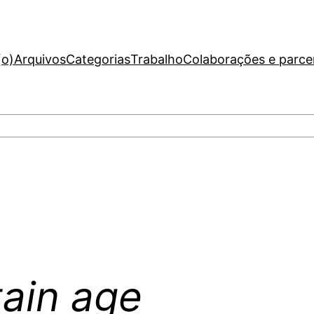
(o)
Arquivos
Categorias
Trabalho
Colaborações e parce
tain age