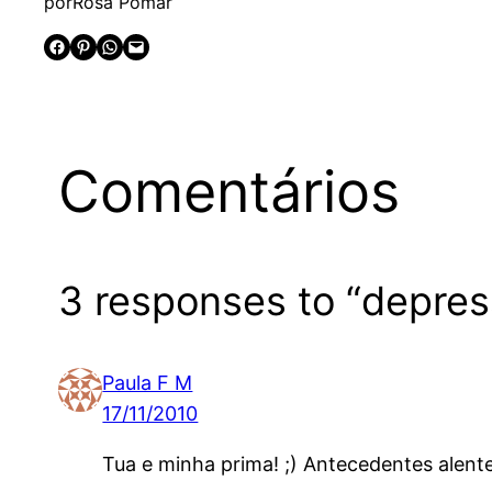
por
Rosa Pomar
Share on Facebook
Share on Pinterest
Share on WhatsApp
Email this Page
Comentários
3 responses to “depres
Paula F M
17/11/2010
Tua e minha prima! ;) Antecedentes alen