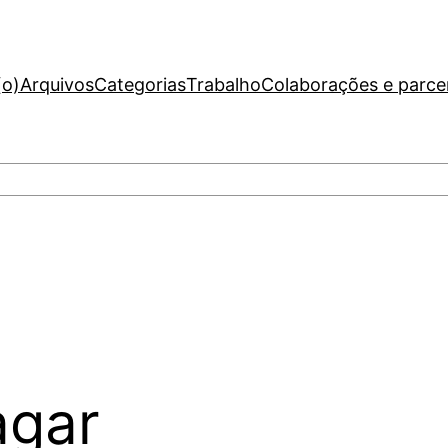
(o)
Arquivos
Categorias
Trabalho
Colaborações e parce
agar