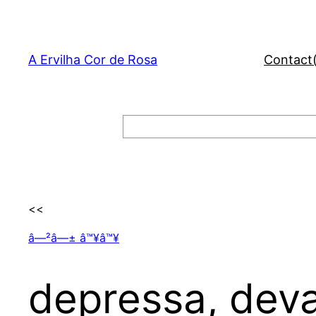
Skip
to
content
A Ervilha Cor de Rosa
Contact
Search
<<
â—²â—± â™¥â™¥
depressa, dev