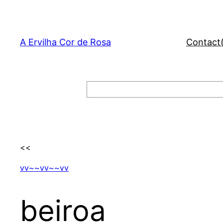
Skip
to
content
A Ervilha Cor de Rosa
Contact
Search
<<
vv~~vv~~vv
beiroa