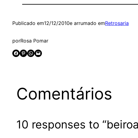
Publicado em
12/12/2010
e arrumado em
Retrosaria
por
Rosa Pomar
Share on Facebook
Share on Pinterest
Share on WhatsApp
Email this Page
Comentários
10 responses to “beiro