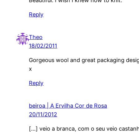
Beautiful. I wish I knew how to knit.
Reply
Theo
18/02/2011
Gorgeous wool and great packaging design.
x
Reply
beiroa | A Ervilha Cor de Rosa
20/11/2012
[…] veio a branca, com o seu veio castanho