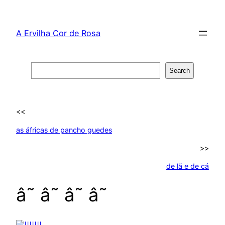
Skip
to
A Ervilha Cor de Rosa
content
Search
Search
<<
as áfricas de pancho guedes
>>
de lã e de cá
â˜ â˜ â˜ â˜