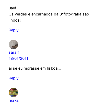
uau!
Os verdes e encarnados da 3ªfotografia são
lindos!
Reply
sara f
18/01/2011
ai se eu morasse em lisboa…
Reply
nurks