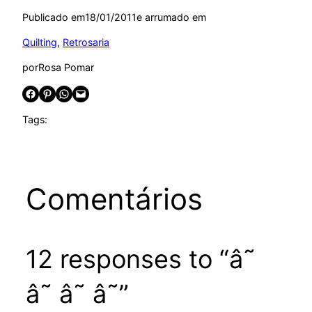
Publicado em
18/01/2011
e arrumado em
Quilting
, 
Retrosaria
por
Rosa Pomar
Share on Facebook
Share on Pinterest
Share on WhatsApp
Email this Page
Tags:
Comentários
12 responses to “â˜
â˜ â˜ â˜”