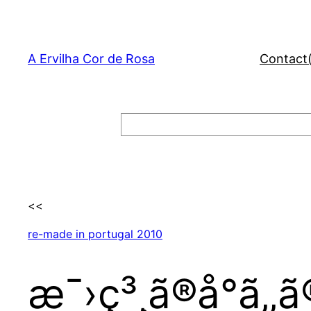
Skip
to
content
A Ervilha Cor de Rosa
Contact
Search
<<
re-made in portugal 2010
æ¯›ç³¸ã®å°ã‚‚ã