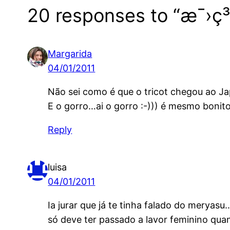
20 responses to “æ¯›ç³¸ã
Margarida
04/01/2011
Não sei como é que o tricot chegou ao Jap
E o gorro…ai o gorro :-))) é mesmo bonito
Reply
luisa
04/01/2011
Ia jurar que já te tinha falado do meryasu
só deve ter passado a lavor feminino qua