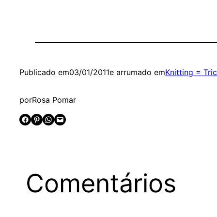
Publicado em
03/01/2011
e arrumado em
Knitting = Tri
por
Rosa Pomar
Share on Facebook
Share on Pinterest
Share on WhatsApp
Email this Page
Comentários