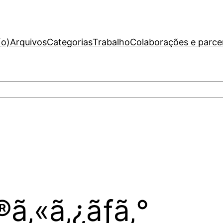
(o)
Arquivos
Categorias
Trabalho
Colaborações e parce
®ã‚«ã‚¿ãƒ­ã‚°