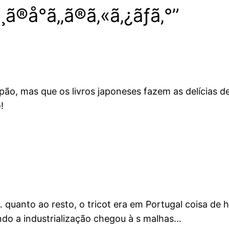
®å°ã‚‚ã®ã‚«ã‚¿ãƒ­ã‚°”
ão, mas que os livros japoneses fazem as delícias de
!
… quanto ao resto, o tricot era em Portugal coisa de 
ndo a industrialização chegou à s malhas…