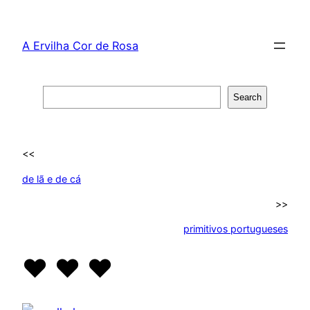
Skip
to
A Ervilha Cor de Rosa
content
Search
Search
<<
de lã e de cá
>>
primitivos portugueses
♥ ♥ ♥