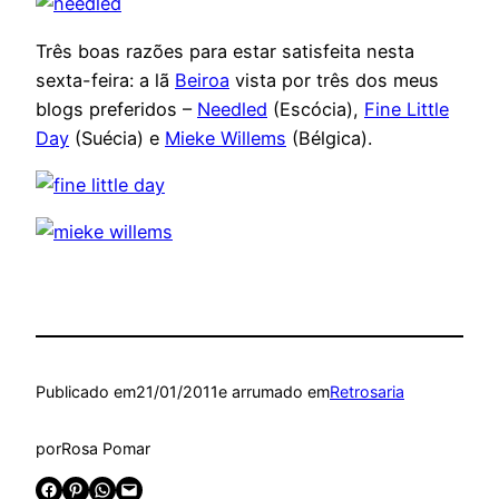
Três boas razões para estar satisfeita nesta
sexta-feira: a lã
Beiroa
vista por três dos meus
blogs preferidos –
Needled
(Escócia),
Fine Little
Day
(Suécia) e
Mieke Willems
(Bélgica).
Publicado em
21/01/2011
e arrumado em
Retrosaria
por
Rosa Pomar
Share on Facebook
Share on Pinterest
Share on WhatsApp
Email this Page