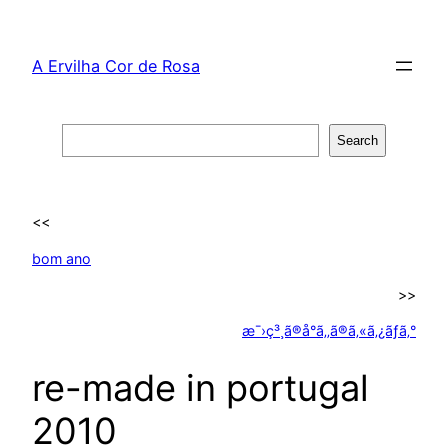
Skip
to
A Ervilha Cor de Rosa
content
Search
Search
<<
bom ano
>>
æ¯›ç³¸ã®å°ã‚‚ã®ã‚«ã‚¿ãƒ­ã‚°
re-made in portugal
2010