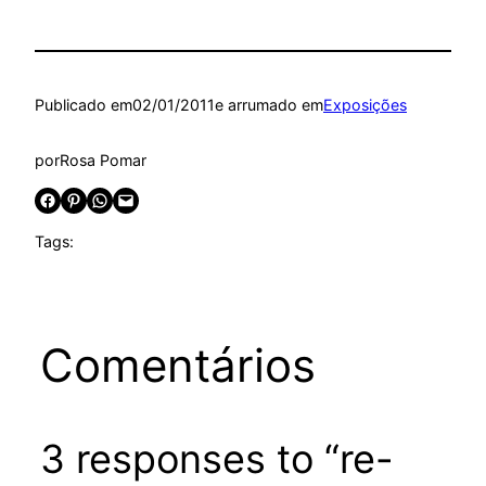
Publicado em
02/01/2011
e arrumado em
Exposições
por
Rosa Pomar
Share on Facebook
Share on Pinterest
Share on WhatsApp
Email this Page
Tags:
Comentários
3 responses to “re-