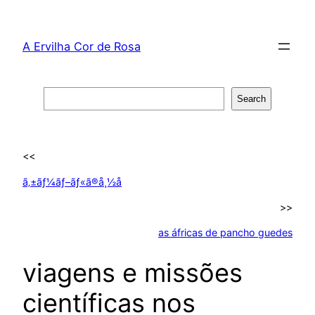
Skip
to
A Ervilha Cor de Rosa
content
Search
Search
<<
ã‚±ãƒ¼ãƒ–ãƒ«ã®å¸½å­
>>
as áfricas de pancho guedes
viagens e missões
científicas nos