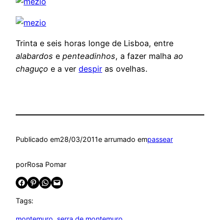
Trinta e seis horas longe de Lisboa, entre
alabardos
e
penteadinhos
, a fazer malha
ao
chaguço
e a ver
despir
as ovelhas.
Publicado em
28/03/2011
e arrumado em
passear
por
Rosa Pomar
Share on Facebook
Share on Pinterest
Share on WhatsApp
Email this Page
Tags:
montemuro
, 
serra de montemuro