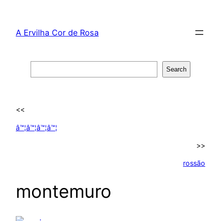
Skip
to
A Ervilha Cor de Rosa
content
Search
Search
<<
â™¦â™¦â™¦â™¦
>>
rossão
montemuro