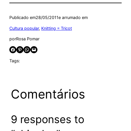
Publicado em
28/05/2011
e arrumado em
Cultura popular
, 
Knitting = Tricot
por
Rosa Pomar
Share on Facebook
Share on Pinterest
Share on WhatsApp
Email this Page
Tags:
Comentários
9 responses to