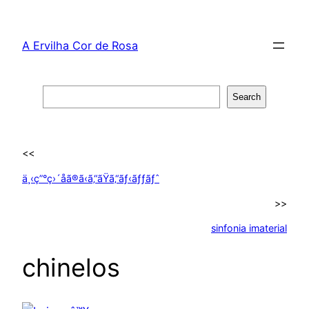
Skip
to
A Ervilha Cor de Rosa
content
Search
Search
<<
ä¸‹ç”°ç›´å­ã®ã‹ã‚“ãŸã‚“ãƒ‹ãƒƒãƒˆ
>>
sinfonia imaterial
chinelos