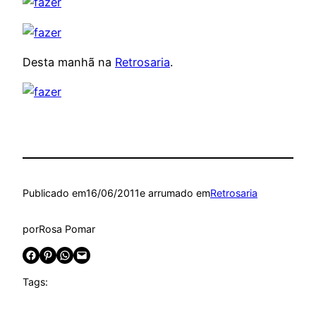
Desta manhã na
Retrosaria
.
Publicado em
16/06/2011
e arrumado em
Retrosaria
por
Rosa Pomar
Share on Facebook
Share on Pinterest
Share on WhatsApp
Email this Page
Tags: