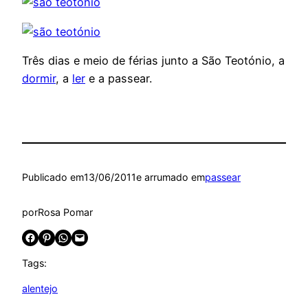
Três dias e meio de férias junto a São Teotónio, a
dormir
, a
ler
e a passear.
Publicado em
13/06/2011
e arrumado em
passear
por
Rosa Pomar
Share on Facebook
Share on Pinterest
Share on WhatsApp
Email this Page
Tags:
alentejo