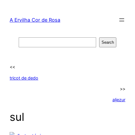
Skip
to
A Ervilha Cor de Rosa
content
Search
Search
<<
tricot de dedo
>>
aljezur
sul