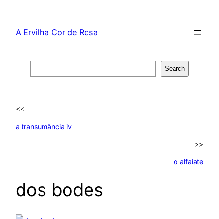
Skip
to
A Ervilha Cor de Rosa
content
Search
Search
<<
a transumância iv
>>
o alfaiate
dos bodes