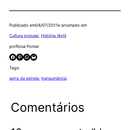
Publicado em
04/07/2011
e arrumado em
Cultura popular
, 
História têxtil
por
Rosa Pomar
Share on Facebook
Share on Pinterest
Share on WhatsApp
Email this Page
Tags:
serra da estrela
, 
transumância
Comentários