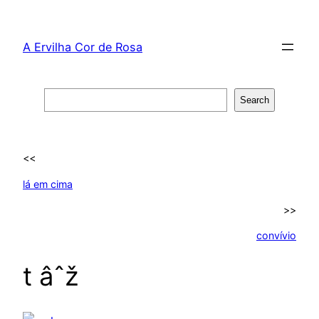
Skip
to
A Ervilha Cor de Rosa
content
Search
Search
<<
lá em cima
>>
convívio
t âˆž