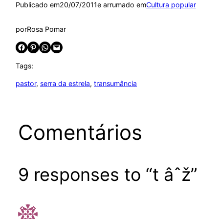
Publicado em
20/07/2011
e arrumado em
Cultura popular
por
Rosa Pomar
Share on Facebook
Share on Pinterest
Share on WhatsApp
Email this Page
Tags:
pastor
, 
serra da estrela
, 
transumância
Comentários
9 responses to “t âˆž”