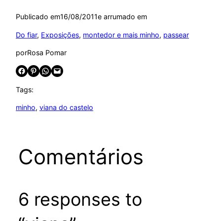
Publicado em
16/08/2011
e arrumado em
Do fiar
, 
Exposições
, 
montedor e mais minho
, 
passear
por
Rosa Pomar
Share on Facebook
Share on Pinterest
Share on WhatsApp
Email this Page
Tags:
minho
, 
viana do castelo
Comentários
6 responses to