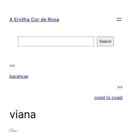
Skip
to
A Ervilha Cor de Rosa
content
Search
Search
<<
bacanças
>>
coast to coast
viana