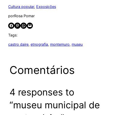
Cultura popular
, 
Exposições
por
Rosa Pomar
Share on Facebook
Share on Pinterest
Share on WhatsApp
Email this Page
Tags:
castro daire
, 
etnografia
, 
montemuro
, 
museu
Comentários
4 responses to
“museu municipal de