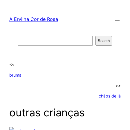
Skip
to
A Ervilha Cor de Rosa
content
Search
Search
<<
bruma
>>
chãos de lá
outras crianças