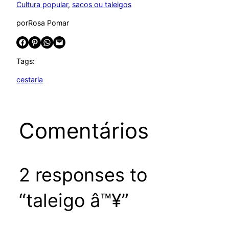
Cultura popular
, 
sacos ou taleigos
por
Rosa Pomar
Share on Facebook
Share on Pinterest
Share on WhatsApp
Email this Page
Tags:
cestaria
Comentários
2 responses to
“taleigo â™¥”