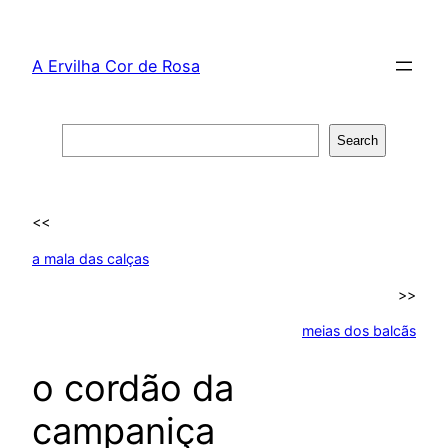
Skip
to
A Ervilha Cor de Rosa
content
Search
Search
<<
a mala das calças
>>
meias dos balcãs
o cordão da
campaniça