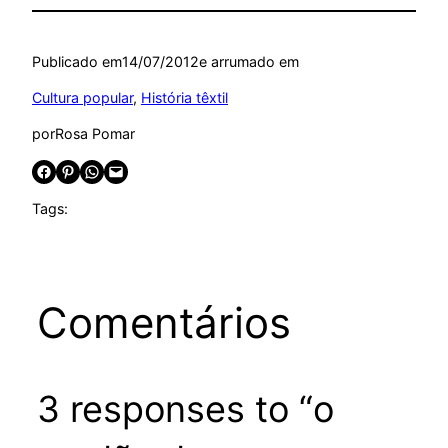
Publicado em
14/07/2012
e arrumado em
Cultura popular
, 
História têxtil
por
Rosa Pomar
Share on Facebook
Share on Pinterest
Share on WhatsApp
Email this Page
Tags:
Comentários
3 responses to “o