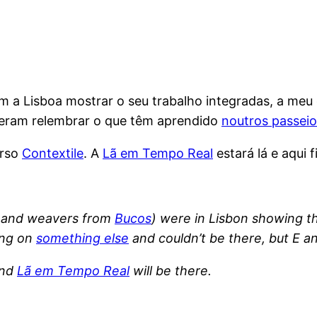
m a Lisboa mostrar o seu trabalho integradas, a meu c
deram relembrar o que têm aprendido
noutros passeio
urso
Contextile
. A
Lã em Tempo Real
estará lá e aqui 
 and weavers from
Bucos
) were in Lisbon showing the
ing on
something else
and couldn’t be there, but E a
and
Lã em Tempo Real
will be there.