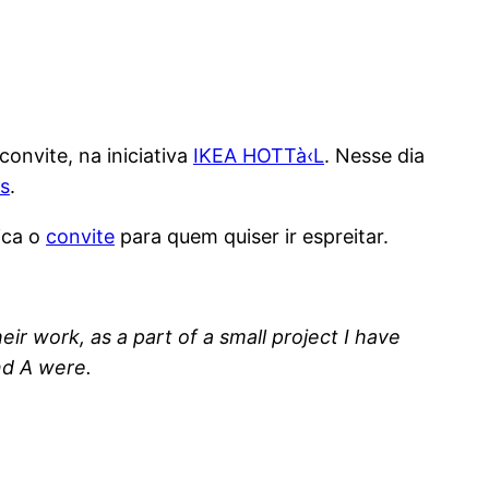
onvite, na iniciativa
IKEA HOTTà‹L
. Nesse dia
s
.
fica o
convite
para quem quiser ir espreitar.
ir work, as a part of a small project I have
nd A were.