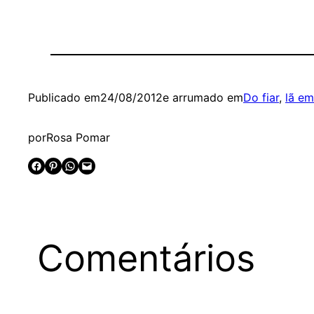
Publicado em
24/08/2012
e arrumado em
Do fiar
, 
lã em
por
Rosa Pomar
Share on Facebook
Share on Pinterest
Share on WhatsApp
Email this Page
Comentários