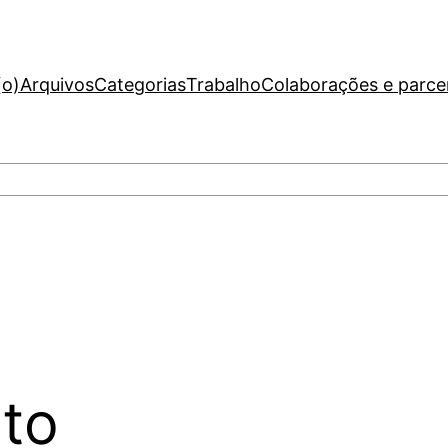
(o)
Arquivos
Categorias
Trabalho
Colaborações e parce
to