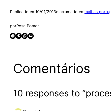
Publicado em
10/01/2013
e arrumado em
malhas portu
por
Rosa Pomar
Share on Facebook
Share on Pinterest
Share on WhatsApp
Email this Page
Comentários
10 responses to “proce