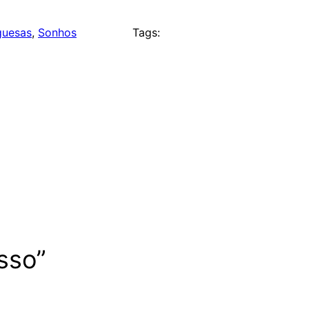
guesas
, 
Sonhos
Tags:
sso”