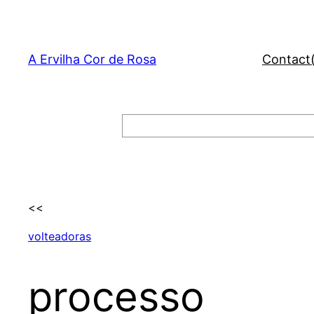
Skip
to
content
A Ervilha Cor de Rosa
Contact
Search
<<
volteadoras
processo