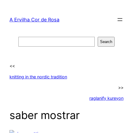
Skip
to
A Ervilha Cor de Rosa
content
Search
Search
<<
knitting in the nordic tradition
>>
raglanify kureyon
saber mostrar