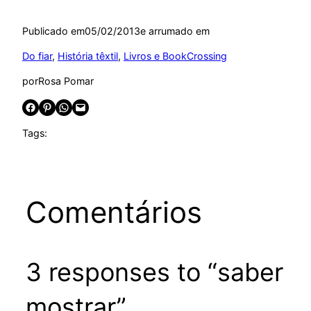
Publicado em
05/02/2013
e arrumado em
Do fiar
, 
História têxtil
, 
Livros e BookCrossing
por
Rosa Pomar
Share on Facebook
Share on Pinterest
Share on WhatsApp
Email this Page
Tags:
Comentários
3 responses to “saber
mostrar”