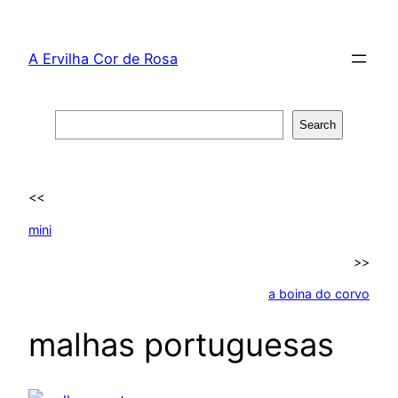
Skip
to
A Ervilha Cor de Rosa
content
Search
Search
<<
mini
>>
a boina do corvo
malhas portuguesas