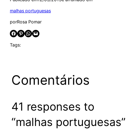
malhas portuguesas
por
Rosa Pomar
Share on Facebook
Share on Pinterest
Share on WhatsApp
Email this Page
Tags:
Comentários
41 responses to
“malhas portuguesas”