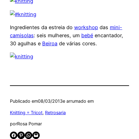
Ingredientes da estreia do
workshop
das
mini-
camisolas
: seis mulheres, um
bebé
encantador,
30 agulhas e
Beiroa
de várias cores.
Publicado em
08/03/2013
e arrumado em
Knitting = Tricot
, 
Retrosaria
por
Rosa Pomar
Share on Facebook
Share on Pinterest
Share on WhatsApp
Email this Page