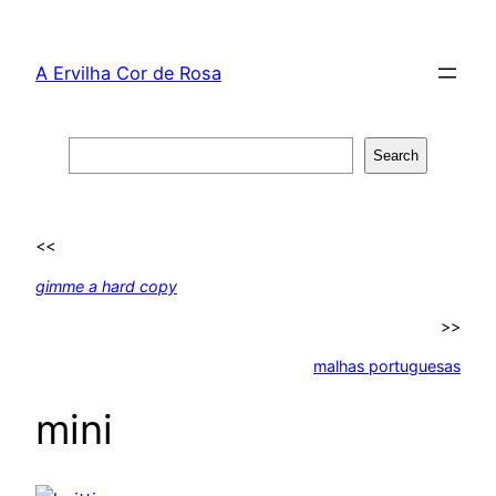
Skip
to
A Ervilha Cor de Rosa
content
Search
Search
<<
gimme a hard copy
>>
malhas portuguesas
mini