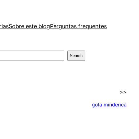
rias
Sobre este blog
Perguntas frequentes
Search
>>
gola minderica