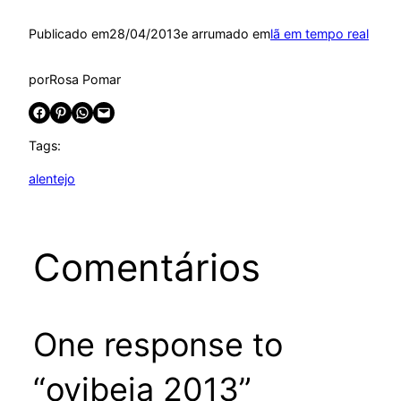
Publicado em
28/04/2013
e arrumado em
lã em tempo real
por
Rosa Pomar
Share on Facebook
Share on Pinterest
Share on WhatsApp
Email this Page
Tags:
alentejo
Comentários
One response to
“ovibeja 2013”