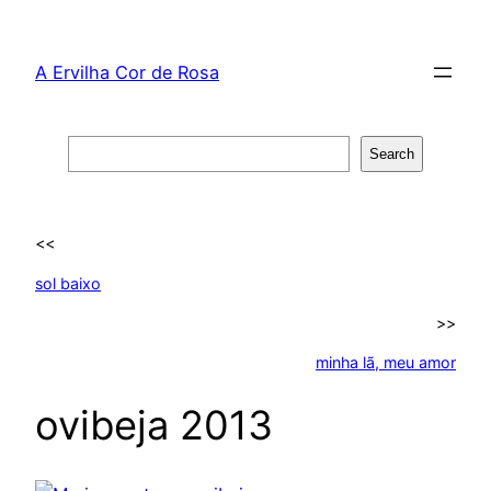
Skip
to
A Ervilha Cor de Rosa
content
Search
Search
<<
sol baixo
>>
minha lã, meu amor
ovibeja 2013