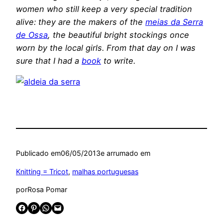
women who still keep a very special tradition
alive: they are the makers of the
meias da Serra
de Ossa
, the beautiful bright stockings once
worn by the local girls. From that day on I was
sure that I had a
book
to write.
Publicado em
06/05/2013
e arrumado em
Knitting = Tricot
, 
malhas portuguesas
por
Rosa Pomar
Share on Facebook
Share on Pinterest
Share on WhatsApp
Email this Page