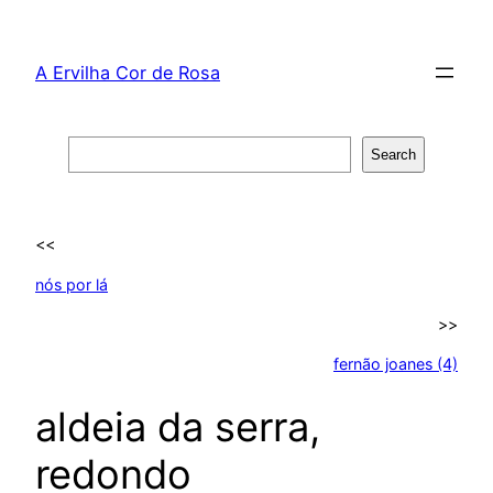
Skip
to
A Ervilha Cor de Rosa
content
Search
Search
<<
nós por lá
>>
fernão joanes (4)
aldeia da serra,
redondo