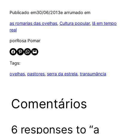
Publicado em
30/06/2013
e arrumado em
as romarias das ovelhas
, 
Cultura popular
, 
lã em tempo
real
por
Rosa Pomar
Share on Facebook
Share on Pinterest
Share on WhatsApp
Email this Page
Tags:
ovelhas
, 
pastores
, 
serra da estrela
, 
transumância
Comentários
6 responses to “a