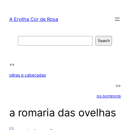
Skip
to
A Ervilha Cor de Rosa
content
Search
Search
<<
pêras e cabeçadas
>>
os pompons
a romaria das ovelhas