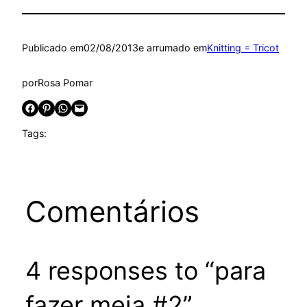
Publicado em
02/08/2013
e arrumado em
Knitting = Tricot
por
Rosa Pomar
Share on Facebook
Share on Pinterest
Share on WhatsApp
Email this Page
Tags:
Comentários
4 responses to “para
fazer meia #2”