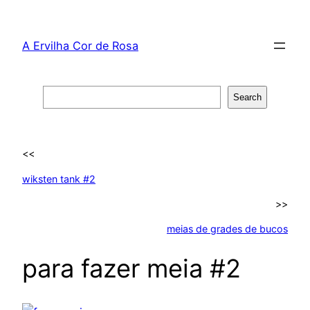
Skip
to
A Ervilha Cor de Rosa
content
Search
Search
<<
wiksten tank #2
>>
meias de grades de bucos
para fazer meia #2