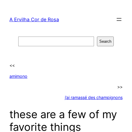
Skip
to
A Ervilha Cor de Rosa
content
Search
Search
<<
amimono
>>
j’ai ramassé des champignons
these are a few of my
favorite things