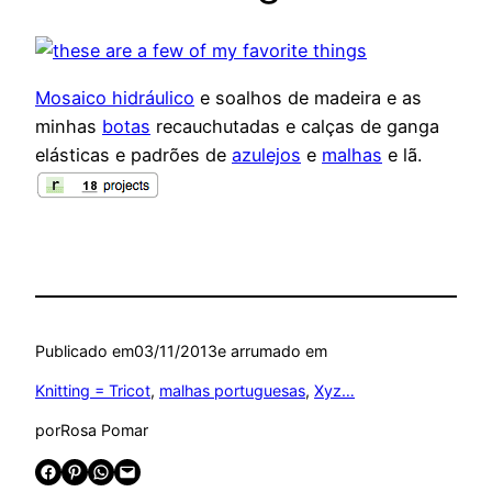
Mosaico hidráulico
e soalhos de madeira e as
minhas
botas
recauchutadas e calças de ganga
elásticas e padrões de
azulejos
e
malhas
e lã.
Publicado em
03/11/2013
e arrumado em
Knitting = Tricot
, 
malhas portuguesas
, 
Xyz…
por
Rosa Pomar
Share on Facebook
Share on Pinterest
Share on WhatsApp
Email this Page