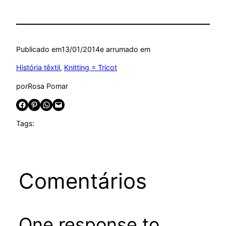
Publicado em
13/01/2014
e arrumado em
História têxtil
, 
Knitting = Tricot
por
Rosa Pomar
Share on Facebook
Share on Pinterest
Share on WhatsApp
Email this Page
Tags:
Comentários
One response to