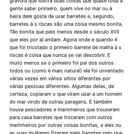
gravura que ilustra duas coisas que quase toda a
gente sabe: primeiro, quem vive no mar ou à
beira dele gosta de usar barretes e, segundo,
barretes à s riscas são uma coisa mesmo bonita.
Tão bonita que pelo menos desde o século XVII
que eles por aí andam. Agora onde e quando é
que foi tricotado o primeiro barrete de malha à s
riscas é coisa que nunca se vai descobrir. E
muito menos se o primeiro foi pai dos outros
todos ou (como é mais natural) ele foi
un
ventado
várias vezes em vários sítios diferentes por
várias pessoas diferentes. Algumas delas, de
certeza, copiaram o que viram usar a um homem
do mar vindo de outras paragens. E também
houve pescadores e marinheiros que trouxeram
para casa barretes que trocaram com outros
marinheiros por outras coisas bonitas, e eles ou
as suas mulheres fizeram mais barretes pelo que