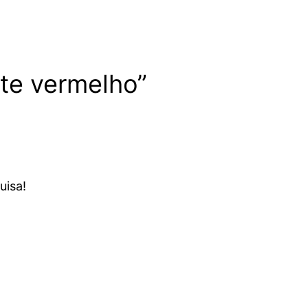
ete vermelho”
uisa!