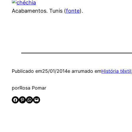
Acabamentos. Tunis (
fonte
).
Publicado em
25/01/2014
e arrumado em
História têxtil
por
Rosa Pomar
Share on Facebook
Share on Pinterest
Share on WhatsApp
Email this Page