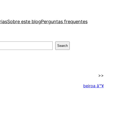
rias
Sobre este blog
Perguntas frequentes
Search
>>
beiroa â™¥