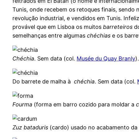
feltrados em El Batan (o nome é internacionalm
Tunis, onde recebem os retoques finais, sendo
revolução industrial, e vendidos em Tunis. Inf
provável que em Lisboa os muitos
barreteiros
do
semelhanças entre algumas
chéchias
e os barre
Chéchia
. Sem data (col.
Musée du Quay Branly
).
Do barrete de malha à
chéchia
. Sem data (col.
Fourma
(forma em barro cozido para moldar a
c
Zuz bataduris
(cardo) usado no acabamento da