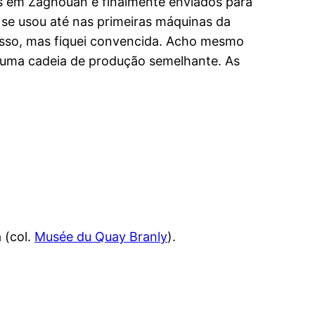
dos em Zaghouan e finalmente enviados para
se usou até nas primeiras máquinas da
cesso, mas fiquei convencida. Acho mesmo
 uma cadeia de produção semelhante. As
 (col.
Musée du Quay Branly
).