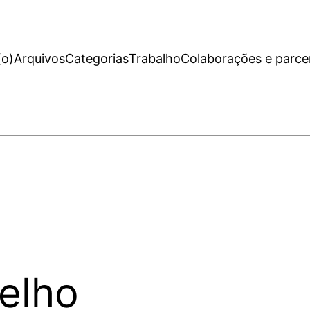
(o)
Arquivos
Categorias
Trabalho
Colaborações e parce
elho