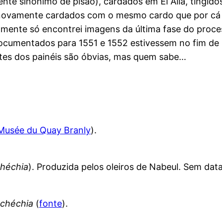
ente sinónimo de pisão), cardados em El Alia, tingi
 novamente cardados com o mesmo cardo que por cá 
elizmente só encontrei imagens da última fase do pro
cumentados para 1551 e 1552 estivessem no fim de
tes dos painéis são óbvias, mas quem sabe…
Musée du Quay Branly
).
héchia
). Produzida pelos oleiros de Nabeul. Sem data
chéchia
(
fonte
).