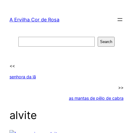
Skip
to
A Ervilha Cor de Rosa
content
Search
Search
<<
senhora da lã
>>
as mantas de pêlo de cabra
alvite