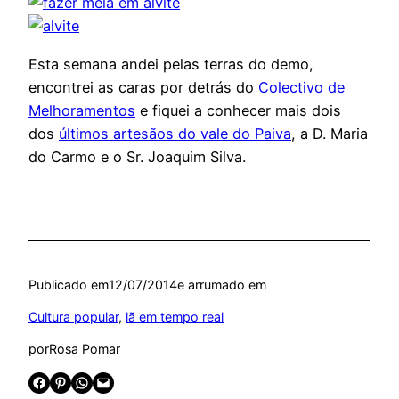
Esta semana andei pelas terras do demo,
encontrei as caras por detrás do
Colectivo de
Melhoramentos
e fiquei a conhecer mais dois
dos
últimos artesãos do vale do Paiva
, a D. Maria
do Carmo e o Sr. Joaquim Silva.
Publicado em
12/07/2014
e arrumado em
Cultura popular
, 
lã em tempo real
por
Rosa Pomar
Share on Facebook
Share on Pinterest
Share on WhatsApp
Email this Page