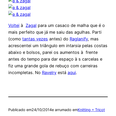
Voltei
à
Zagal
para um casaco de malha que é o
mais perfeito que já me saiu das agulhas. Parti
(como
tantas vezes
antes) do
Raglanify
, mas
acrescentei um triângulo em
intarsia
pelas costas
abaixo e bolsos, parei os aumentos à frente
antes do tempo para dar espaço à s carcelas e
fiz uma grande gola de rebuço com carreiras
incompletas. No
Ravelry
está
aqui
.
Publicado em
24/10/2014
e arrumado em
Knitting = Tricot