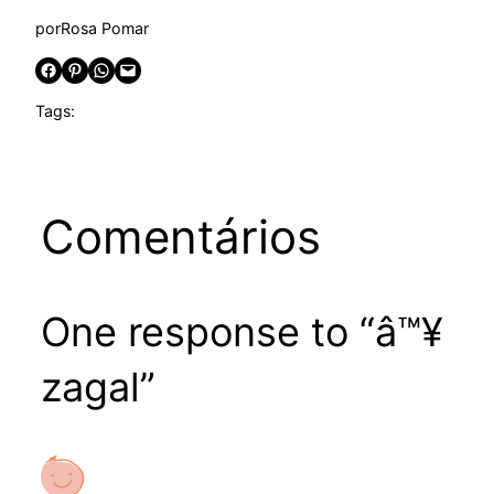
por
Rosa Pomar
Share on Facebook
Share on Pinterest
Share on WhatsApp
Email this Page
Tags:
Comentários
One response to “â™¥
zagal”