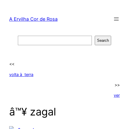
Skip
to
A Ervilha Cor de Rosa
content
Search
Search
<<
volta à terra
>>
ver
â™¥ zagal