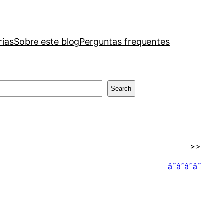
rias
Sobre este blog
Perguntas frequentes
Search
>>
â˜â˜â˜â˜