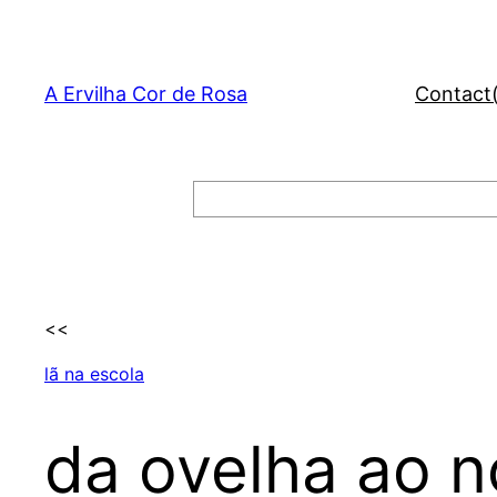
Skip
to
content
A Ervilha Cor de Rosa
Contact
Search
<<
lã na escola
da ovelha ao n