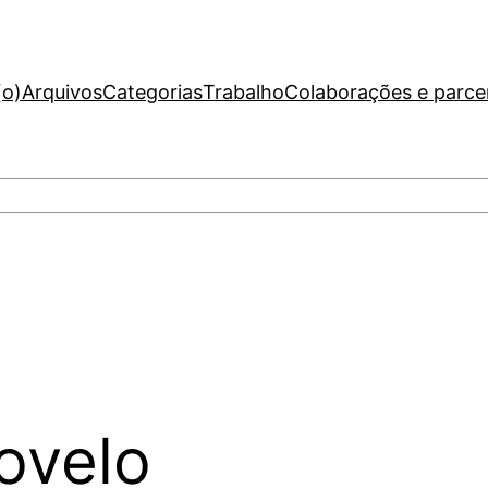
(o)
Arquivos
Categorias
Trabalho
Colaborações e parce
ovelo