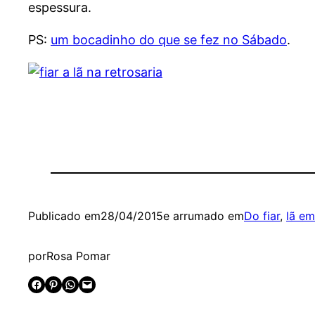
espessura.
PS:
um bocadinho do que se fez no Sábado
.
Publicado em
28/04/2015
e arrumado em
Do fiar
, 
lã em
por
Rosa Pomar
Share on Facebook
Share on Pinterest
Share on WhatsApp
Email this Page