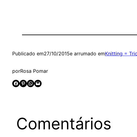
Publicado em
27/10/2015
e arrumado em
Knitting = Tri
por
Rosa Pomar
Share on Facebook
Share on Pinterest
Share on WhatsApp
Email this Page
Comentários