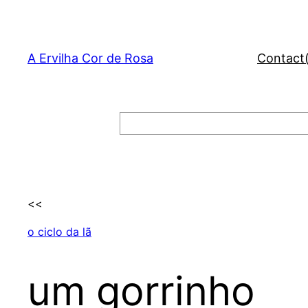
Skip
to
content
A Ervilha Cor de Rosa
Contact
Search
<<
o ciclo da lã
um gorrinho