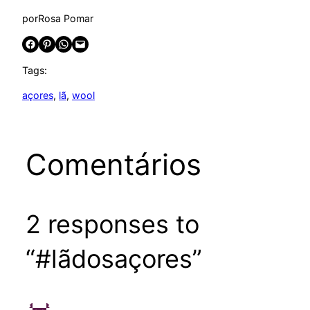
por
Rosa Pomar
Share on Facebook
Share on Pinterest
Share on WhatsApp
Email this Page
Tags:
açores
, 
lã
, 
wool
Comentários
2 responses to
“#lãdosaçores”