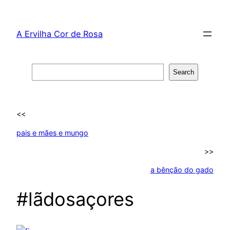
Skip
to
A Ervilha Cor de Rosa
content
Search
Search
<<
pais e mães e mungo
>>
a bênção do gado
#lãdosaçores