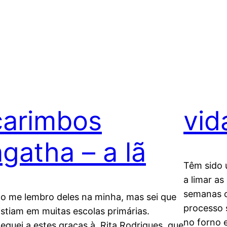
carimbos
vid
agatha – a lã
Têm sido 
a limar as
semanas c
o me lembro deles na minha, mas sei que
processo 
istiam em muitas escolas primárias.
no forno 
eguei a estes graças à Rita Rodrigues, que