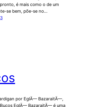
á pronto, é mais como o de um
ate-se bem, põe-se no…
13
cos
ardigan por EglÄ— BazaraitÄ—,
 Bucos EglÄ— BazaraitÄ— é uma