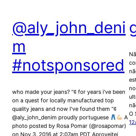
@aly_john_deni
m
Nã
#notsponsored
co
nã
es
no
who made your jeans? “¢ for years i've been
ul
on a quest for locally manufactured top
nã
quality jeans and now I've found them “¢
O 
@aly_john_denim proudly portuguese
A
12
photo posted by Rosa Pomar (@rosapomar)
on Nov 3, 2016 at 2:07am PDT Aproveitei