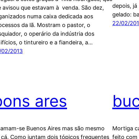
depois, j
 avisou que estavam à venda. São dez,
gelado: b
ganizados numa caixa dedicada aos
22/02/20
ocessos da lã. Mostram o pastor, o
squiador, o operário da indústria dos
ifícios, o tintureiro e a fiandeira, a…
/02/2013
bons ares
bu
amam-se Buenos Aires mas são mesmo
Mortiga c
 cá. Como juntam dois tópicos frequentes
feito com