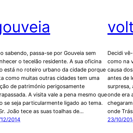
gouveia
vol
o sabendo, passa-se por Gouveia sem
Decidi vê
nhecer o tecelão residente. A sua oficina
como na v
o está no roteiro urbano da cidade porque
causa dos 
ta como muitas outras cidades tem uma
antes de 
ção de património perigosamente
surpresa,
trapassada. A visita vale a pena mesmo que
onde era 
o se seja particularmente ligado ao tema.
chegaram 
Sr. João tece as suas toalhas de…
onde Trá
/12/2014
23/10/201