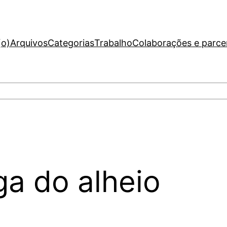
(o)
Arquivos
Categorias
Trabalho
Colaborações e parce
a do alheio