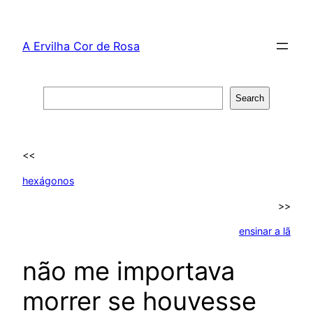
Skip
to
A Ervilha Cor de Rosa
content
Search
Search
<<
hexágonos
>>
ensinar a lã
não me importava
morrer se houvesse