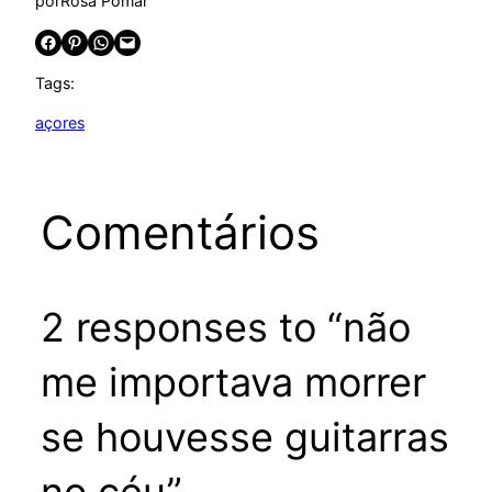
por
Rosa Pomar
Share on Facebook
Share on Pinterest
Share on WhatsApp
Email this Page
Tags:
açores
Comentários
2 responses to “não
me importava morrer
se houvesse guitarras
no céu”