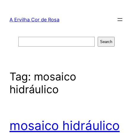
Skip
to
A Ervilha Cor de Rosa
content
Search
Search
Tag:
mosaico
hidráulico
mosaico hidráulico