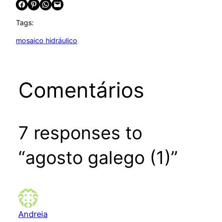
Share on Facebook
Share on Pinterest
Share on WhatsApp
Email this Page
Tags:
mosaico hidráulico
Comentários
7 responses to
“agosto galego (1)”
Andreia