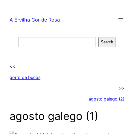
Skip
to
A Ervilha Cor de Rosa
content
Search
Search
<<
gorro de bucos
>>
agosto galego (2)
agosto galego (1)