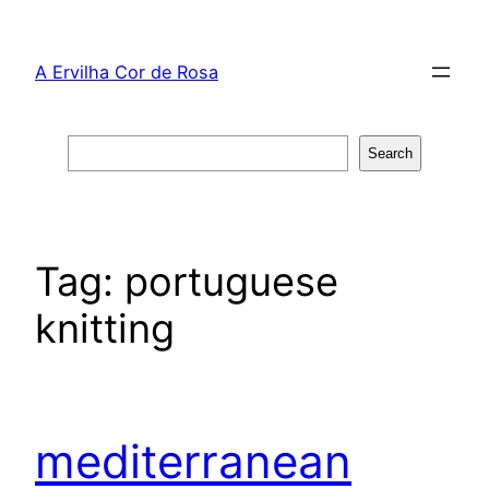
Skip
to
A Ervilha Cor de Rosa
content
Search
Search
Tag:
portuguese
knitting
mediterranean