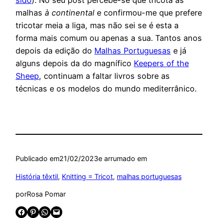
sido
). No seu post percebe-se que tricota as
malhas
à continental
e confirmou-me que prefere
tricotar meia a liga, mas não sei se é esta a
forma mais comum ou apenas a sua. Tantos anos
depois da edição do
Malhas Portuguesas
e já
alguns depois da do magnífico
Keepers of the
Sheep
, continuam a faltar livros sobre as
técnicas e os modelos do mundo mediterrânico.
Publicado em
21/02/2023
e arrumado em
História têxtil
, 
Knitting = Tricot
, 
malhas portuguesas
por
Rosa Pomar
Share on Facebook
Share on Pinterest
Share on WhatsApp
Email this Page