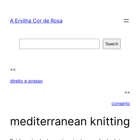
Skip
to
A Ervilha Cor de Rosa
content
Search
Search
<<
direito e avesso
>>
conserto
mediterranean knitting