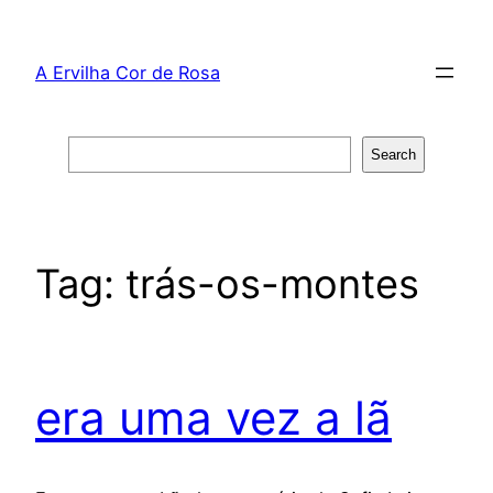
Skip
to
A Ervilha Cor de Rosa
content
Search
Search
Tag:
trás-os-montes
era uma vez a lã